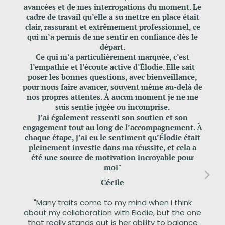
avancées et de mes interrogations du moment. Le
cadre de travail qu’elle a su mettre en place était
clair, rassurant et extrêmement professionnel, ce
"
J'ai
qui m’a permis de me sentir en confiance dès le
peux
départ.
del
Ce qui m’a particulièrement marquée, c’est
bull
l’empathie et l’écoute active d’Élodie. Elle sait
poser les bonnes questions, avec bienveillance,
pert
pour nous faire avancer, souvent même au-delà de
forc
nos propres attentes. À aucun moment je ne me
suis sentie jugée ou incomprise.
ques
J’ai également ressenti son soutien et son
mon
engagement tout au long de l’accompagnement. À
chaque étape, j’ai eu le sentiment qu’Élodie était
pleinement investie dans ma réussite, et cela a
été une source de motivation incroyable pour
moi"
"E
po
Cécile
in
"Many traits come to my mind when I think
Acce
about my collaboration with Elodie, but the one
huma
that really stands out is her ability to balance